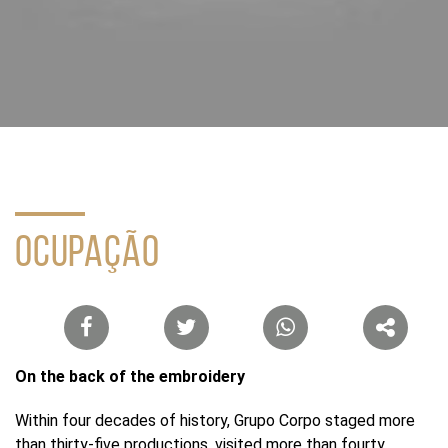
Buscar
por
ocupação
ou
tema
Site
do
Itaú
Cultural
OCUPAÇÃO
Lista
de
compartilhamento
On the back of the embroidery
em
redes
Within four decades of history, Grupo Corpo staged more
sociais
than thirty-five productions, visited more than fourty