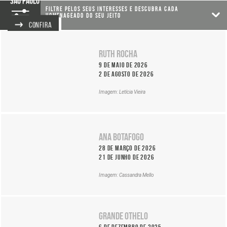
SÃO PAULO
Ocupação
Filtre pelos seus interesses e descubra cada
Todas
homenageado do seu jeito
Itaú
CONFIRA
as
Ocupações
Cultural
Ruth Rocha
O
9 de maio de 2026
que
2 de agosto de 2026
deseja
acessar?
Imagem: Letícia Vieira
Ver
as
ocupações
Ocupação
Sobre
Ana Botafogo
Ruth
o
Rocha
28 de março de 2026
projeto
De:
21 de junho de 2026
Entrar
9
em
Imagem: Cassandra Mello
de
contato
maio
Buscar
de
por
2026
Ocupação
ocupação
Grande Othelo
|
Ana
ou
6 de dezembro de 2025