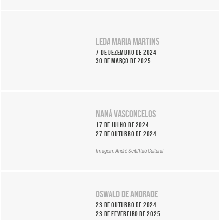
de
de
2025
abril
Itaú
de
Ocupação
Cultural
2025
Artacho
homenageia
Leda Maria Martins
|
Jurado
Paulo
Até:
7 de dezembro de 2024
De:
Tatit
13
30 de março de 2025
20
e
de
de
Sandra
julho
junho
Peres,
de
de
dupla
2025
2024
Ocupação
que
|
Naná Vasconcelos
Leda
encanta
Até:
Maria
17 de julho de 2024
gerações
15
Martins
27 de outubro de 2024
há
de
De:
mais
setembro
Imagem: André Seiti/Itaú Cultural
7
de
de
de
três
2024
dezembro
décadas
A
de
Ocupação
vida
2024
Oswald de Andrade
Naná
e
|
Vasconcelos
23 de outubro de 2024
a
Até:
De:
23 de fevereiro de 2025