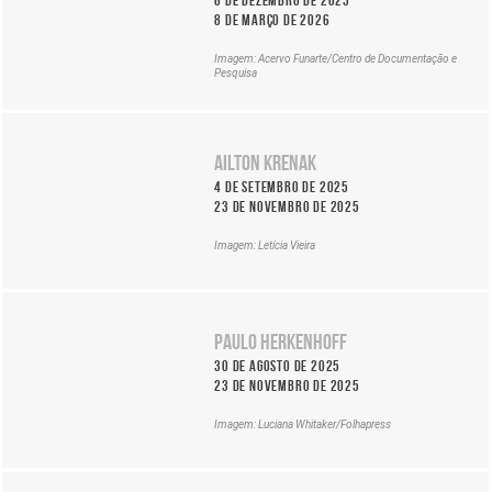
Até:
Botafogo
tema
8 de março de 2026
2
De:
Site
de
28
do
Imagem: Acervo Funarte/Centro de Documentação e
agosto
de
Pesquisa
Itaú
de
março
Cultural
2026
de
Fluente
2026
Ocupação
em
|
Ailton Krenak
Grande
criancês,
Até:
Othelo
4 de setembro de 2025
autora
21
De:
23 de novembro de 2025
de
de
6
centenas
junho
Imagem: Letícia Vieira
de
de
de
dezembro
livros
2026
de
Do
2025
Ocupação
balé
|
Paulo Herkenhoff
Ailton
clássico
Até:
Krenak
30 de agosto de 2025
ao
8
De:
23 de novembro de 2025
carnaval,
de
4
a
março
Imagem: Luciana Whitaker/Folhapress
de
magia
de
setembro
de
2026
de
uma