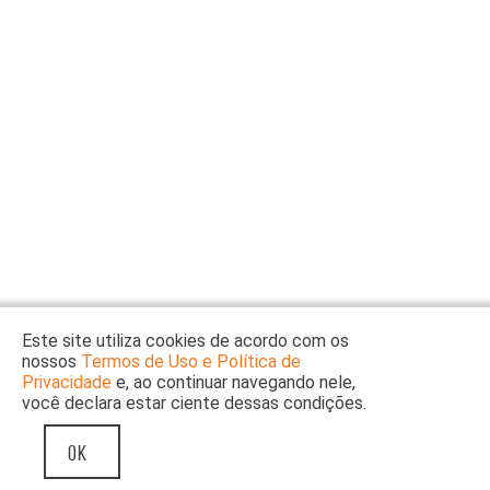
Buscar
por
ocupação
ou
tema
Site
do
Itaú
Cultural
Este site utiliza cookies de acordo com os
nossos
Termos de Uso e Política de
Privacidade
e, ao continuar navegando nele,
você declara estar ciente dessas condições.
OK