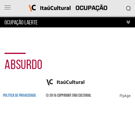
OCUPAÇÃO LAERTE
Ocupação
Itaú
Cultural
ABSURDO
O
que
deseja
acessar?
Ver
as
POLÍTICA DE PRIVACIDADE
© 2016 COPYRIGHT ITAU CULTURAL
ocupações
FlyAge
Sobre
o
projeto
Entrar
em
contato