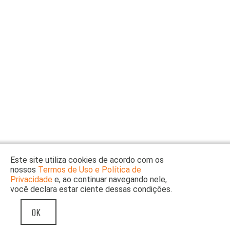
Buscar
por
ocupação
ou
tema
Site
do
Itaú
Cultural
Este site utiliza cookies de acordo com os
nossos
Termos de Uso e Política de
Privacidade
e, ao continuar navegando nele,
você declara estar ciente dessas condições.
OK