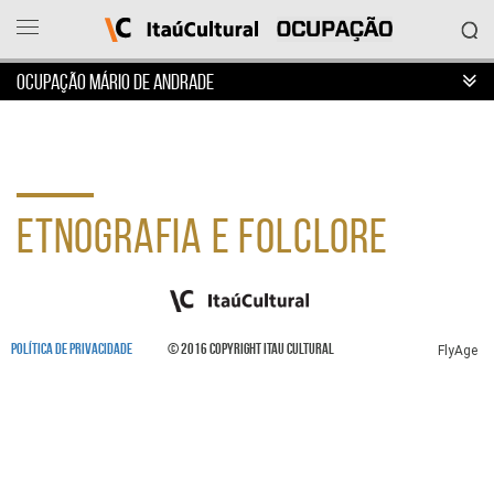
OCUPAÇÃO MÁRIO DE ANDRADE
Ocupação
Itaú
Cultural
ETNOGRAFIA E FOLCLORE
O
que
deseja
acessar?
Ver
as
POLÍTICA DE PRIVACIDADE
© 2016 COPYRIGHT ITAU CULTURAL
ocupações
FlyAge
Sobre
o
projeto
Entrar
em
contato