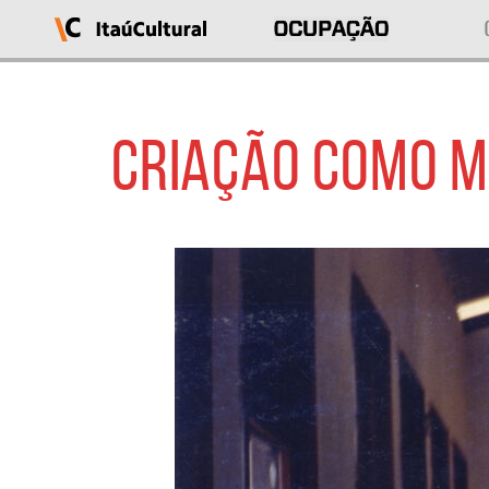
Ocupação
Itaú
Cultural
CRIAÇÃO COMO M
O
que
deseja
acessar?
Ver
as
ocupações
Sobre
o
projeto
Entrar
em
contato
Buscar
por
ocupação
ou