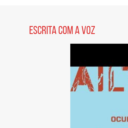
em
redes
sociais
Seção
de
ESCRITA COM A VOZ
vídeo