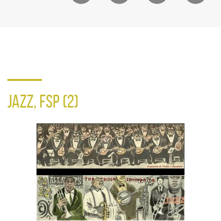
de
compartilhamento
em
redes
sociais
JAZZ, FSP (2)