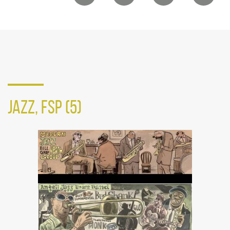
de
compartilhamento
em
redes
sociais
JAZZ, FSP (5)