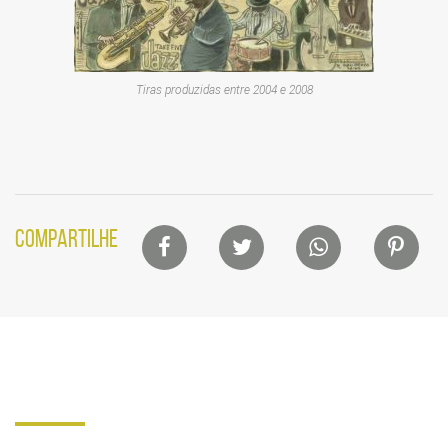
Tiras produzidas entre 2004 e 2008
Lista
COMPARTILHE
de
compartilhamento
em
redes
sociais