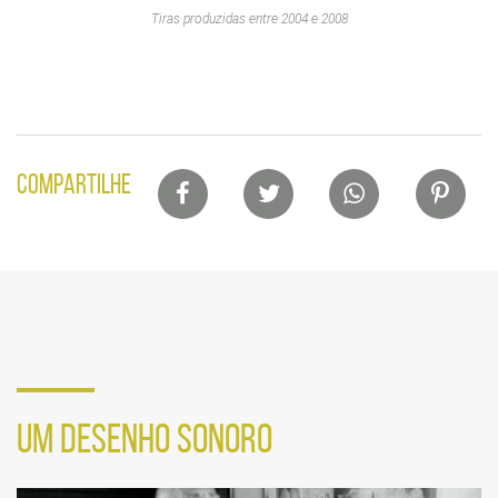
Tiras produzidas entre 2004 e 2008
Lista
COMPARTILHE
de
compartilhamento
em
redes
sociais
Seção
de
UM DESENHO SONORO
vídeo