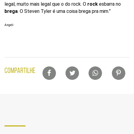
Buscar
legal; muito mais legal que o do rock. O
rock
esbarra no
por
brega
. O Steven Tyler é uma coisa brega pra mim.”
ocupação
ou
Angeli
tema
Site
do
Itaú
Cultural
Lista
COMPARTILHE
de
compartilhamento
em
redes
sociais