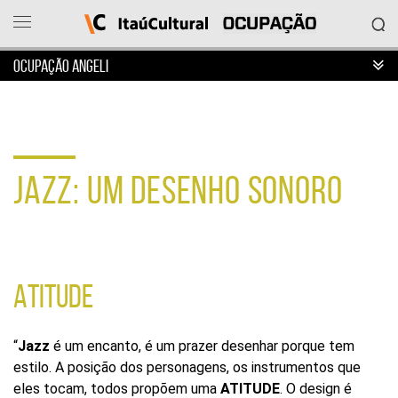
OCUPAÇÃO ANGELI
Ocupação
Itaú
Cultural
JAZZ: UM DESENHO SONORO
O
que
deseja
acessar?
Ver
as
ocupações
ATITUDE
Sobre
o
projeto
“
Jazz
é um encanto, é um prazer desenhar porque tem
Entrar
estilo. A posição dos personagens, os instrumentos que
em
eles tocam, todos propõem uma
ATITUDE
. O design é
contato