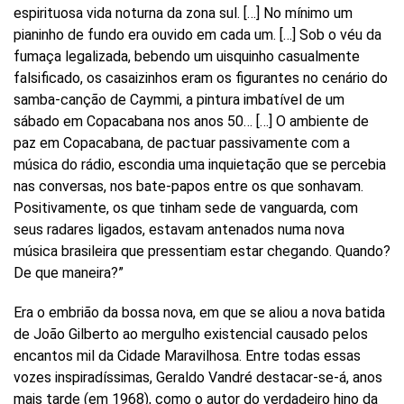
espirituosa vida noturna da zona sul. […] No mínimo um
pianinho de fundo era ouvido em cada um. […] Sob o véu da
fumaça legalizada, bebendo um uisquinho casualmente
falsificado, os casaizinhos eram os figurantes no cenário do
samba-canção de Caymmi, a pintura imbatível de um
sábado em Copacabana nos anos 50… […] O ambiente de
paz em Copacabana, de pactuar passivamente com a
música do rádio, escondia uma inquietação que se percebia
nas conversas, nos bate-papos entre os que sonhavam.
Positivamente, os que tinham sede de vanguarda, com
seus radares ligados, estavam antenados numa nova
música brasileira que pressentiam estar chegando. Quando?
De que maneira?”
Era o embrião da bossa nova, em que se aliou a nova batida
de João Gilberto ao mergulho existencial causado pelos
encantos mil da Cidade Maravilhosa. Entre todas essas
vozes inspiradíssimas, Geraldo Vandré destacar-se-á, anos
mais tarde (em 1968), como o autor do verdadeiro hino da