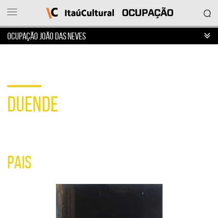
OCUPAÇÃO JOÃO DAS NEVES
Ocupação
Itaú
Cultural
DUENDE
O
que
deseja
acessar?
Ver
as
ocupações
PAIS
Sobre
o
projeto
Entrar
em
contato