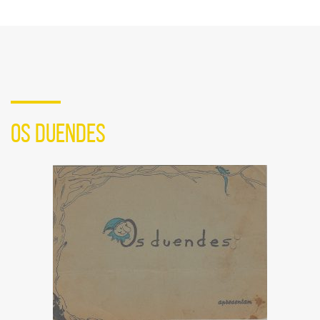
compartilhamento
em
redes
sociais
OS DUENDES