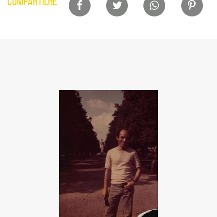
Lista
COMPARTILHE
de
compartilhamento
em
redes
sociais