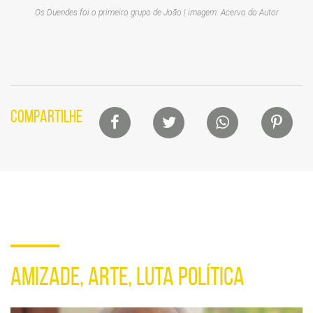
Os Duendes foi o primeiro grupo de João | imagem: Acervo do Autor
Lista
COMPARTILHE
de
compartilhamento
em
redes
sociais
Seção
de
AMIZADE, ARTE, LUTA POLÍTICA
vídeo