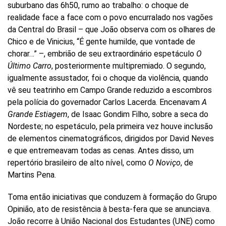
suburbano das 6h50, rumo ao trabalho: o choque de
realidade face a face com o povo encurralado nos vagões
da Central do Brasil – que João observa com os olhares de
Chico e de Vinicius, “É gente humilde, que vontade de
chorar…” –, embrião de seu extraordinário espetáculo
O
Último Carro
, posteriormente multipremiado. O segundo,
igualmente assustador, foi o choque da violência, quando
vê seu teatrinho em Campo Grande reduzido a escombros
pela polícia do governador Carlos Lacerda. Encenavam
A
Grande Estiagem
, de Isaac Gondim Filho, sobre a seca do
Nordeste; no espetáculo, pela primeira vez houve inclusão
de elementos cinematográficos, dirigidos por David Neves
e que entremeavam todas as cenas. Antes disso, um
repertório brasileiro de alto nível, como
O Noviço
, de
Martins Pena.
Toma então iniciativas que conduzem à formação do Grupo
Opinião, ato de resistência à besta-fera que se anunciava.
João recorre à União Nacional dos Estudantes (UNE) como