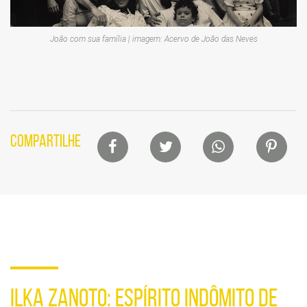
João com sua família | imagem: Acervo de João das Neves
Lista
COMPARTILHE
de
compartilhamento
em
redes
sociais
ILKA ZANOTO: ESPÍRITO INDÔMITO DE