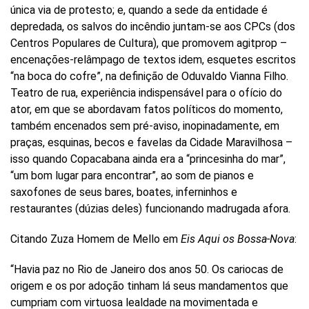
única via de protesto; e, quando a sede da entidade é
depredada, os salvos do incêndio juntam-se aos CPCs (dos
Centros Populares de Cultura), que promovem agitprop –
encenações-relâmpago de textos idem, esquetes escritos
“na boca do cofre”, na definição de Oduvaldo Vianna Filho.
Teatro de rua, experiência indispensável para o ofício do
ator, em que se abordavam fatos políticos do momento,
também encenados sem pré-aviso, inopinadamente, em
praças, esquinas, becos e favelas da Cidade Maravilhosa –
isso quando Copacabana ainda era a “princesinha do mar”,
“um bom lugar para encontrar”, ao som de pianos e
saxofones de seus bares, boates, inferninhos e
restaurantes (dúzias deles) funcionando madrugada afora.
Citando Zuza Homem de Mello em
Eis Aqui os Bossa-Nova
:
“Havia paz no Rio de Janeiro dos anos 50. Os cariocas de
origem e os por adoção tinham lá seus mandamentos que
cumpriam com virtuosa lealdade na movimentada e