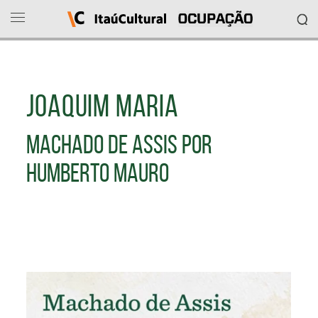
Ocupação
Itaú
JOAQUIM MARIA
Cultural
MACHADO DE ASSIS POR
O
que
HUMBERTO MAURO
deseja
acessar?
Ver
as
ocupações
Sobre
o
projeto
Entrar
em
contato