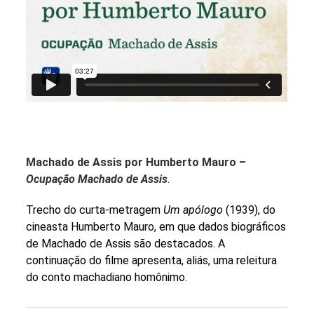
Buscar
por
ocupação
ou
tema
Site
do
Itaú
Cultural
Machado de Assis por Humberto Mauro –
Ocupação Machado de Assis
.
Trecho do curta-metragem
Um apólogo
(1939), do
cineasta Humberto Mauro, em que dados biográficos
de Machado de Assis são destacados. A
continuação do filme apresenta, aliás, uma releitura
do conto machadiano homônimo.