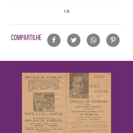
1/8
Lista
COMPARTILHE
de
compartilhamento
em
redes
sociais