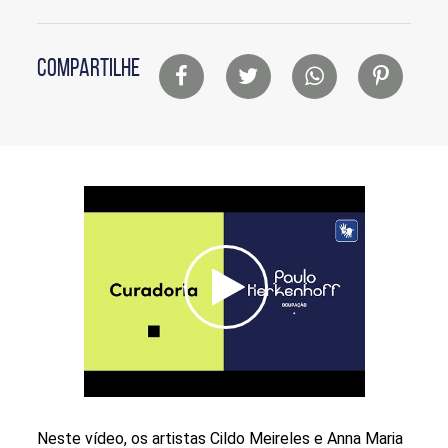
sociais
Lista
COMPARTILHE
de
compartilhamento
em
redes
sociais
Seção
de
vídeo
Neste vídeo, os artistas Cildo Meireles e Anna Maria