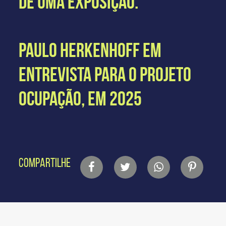
DE UMA EXPOSIÇÃO.”
Buscar
por
ocupação
ou
PAULO HERKENHOFF EM
tema
Site
do
ENTREVISTA PARA O PROJETO
Itaú
Cultural
OCUPAÇÃO, EM 2025
Lista
COMPARTILHE
de
compartilhamento
em
redes