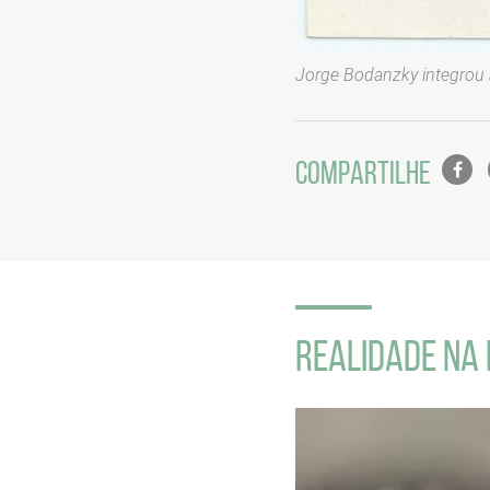
Jorge Bodanzky integrou 
Lista
COMPARTILHE
de
compa
em
redes
sociais
Seção
de
REALIDADE NA 
vídeo