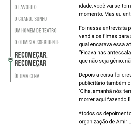
tema
idade, você vai se to
O favorito
Site
momento. Mas eu entã
do
O grande sonho
Itaú
Foi nessa entrevista p
Cultural
Um homem de teatro
vendia os filmes para
O otimista sorridente
qual encarava essa at
“Ficava nas antessala
Recomeçar,
que não seja gênio, n
recomeçar
Depois a coisa foi cr
Última cena
publicitário também c
‘Olha, amanhã nós tem
morrer aqui fazendo fi
*todos os depoimentos
organização de Amir L