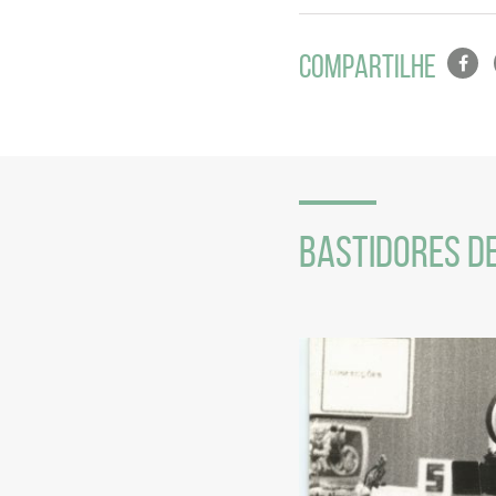
Lista
COMPARTILHE
de
compa
em
redes
sociais
BASTIDORES D