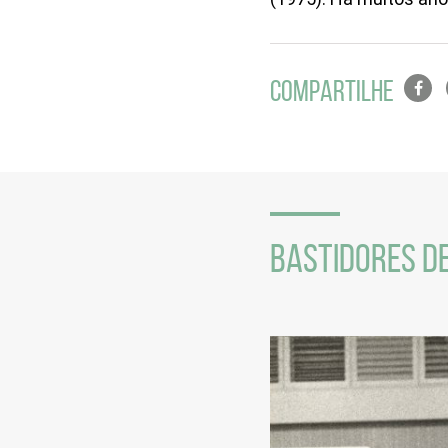
Lista
COMPARTILHE
de
compa
em
redes
sociais
BASTIDORES DE