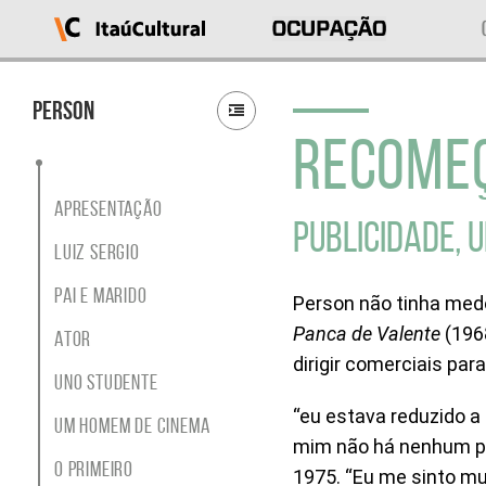
Ocupação
Itaú
Cultural
Person
RECOME
O
que
deseja
acessar?
Apresentação
Ver
PUBLICIDADE, 
as
Luiz Sergio
ocupações
Sobre
Pai e marido
Person não tinha med
o
projeto
Panca de Valente
(1968
Ator
Entrar
dirigir comerciais para
em
Uno studente
contato
“eu estava reduzido a
Buscar
Um homem de cinema
por
mim não há nenhum pr
ocupação
O primeiro
1975. “Eu me sinto mu
ou