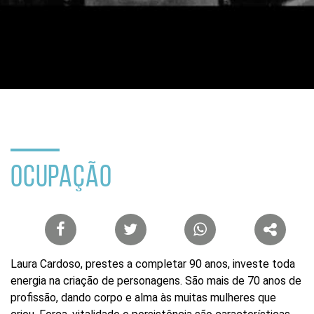
Buscar
por
ocupação
ou
tema
Site
do
Itaú
Cultural
OCUPAÇÃO
Lista
de
compartilhamento
Laura Cardoso, prestes a completar 90 anos, investe toda
em
energia na criação de personagens. São mais de 70 anos de
redes
profissão, dando corpo e alma às muitas mulheres que
sociais