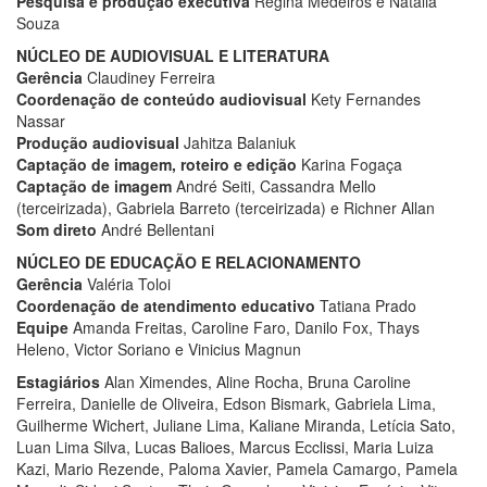
Pesquisa e produção executiva
Regina Medeiros e Natália
Souza
NÚCLEO DE AUDIOVISUAL E LITERATURA
Gerência
Claudiney Ferreira
Coordenação de conteúdo audiovisual
Kety Fernandes
Nassar
Produção audiovisual
Jahitza Balaniuk
Captação de imagem, roteiro e edição
Karina Fogaça
Captação de imagem
André Seiti, Cassandra Mello
(terceirizada), Gabriela Barreto (terceirizada) e Richner Allan
Som direto
André Bellentani
NÚCLEO DE EDUCAÇÃO E RELACIONAMENTO
Gerência
Valéria Toloi
Coordenação de atendimento educativo
Tatiana Prado
Equipe
Amanda Freitas, Caroline Faro, Danilo Fox, Thays
Heleno, Victor Soriano e Vinicius Magnun
Estagiários
Alan Ximendes, Aline Rocha, Bruna Caroline
Ferreira, Danielle de Oliveira, Edson Bismark, Gabriela Lima,
Guilherme Wichert, Juliane Lima, Kaliane Miranda, Letícia Sato,
Luan Lima Silva, Lucas Balioes, Marcus Ecclissi, Maria Luiza
Kazi, Mario Rezende, Paloma Xavier, Pamela Camargo, Pamela