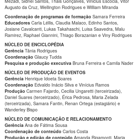
Mezadi, Sidnei Santos, Thais Gonçalves, Vinicius Escócia, Vitor
Augusto da Cruz, Wellington Rodrigues e William Miranda
Coordenação de programas de formação
Samara Ferreira
Educadores
Carla Léllis, Claudia Malaco, Edinho Santos,
Josiane Cavalcanti, Lukas Takahaschi, Luisa Saavedra, Malu
Ramirez, Raphael Giannini, Thiago Borazanian e Viny Rodrigues
NÚCLEO DE ENCICLOPÉDIA
Gerência
Tânia Rodrigues
Coordenação
Glaucy Tudda
Pesquisa e produção executiva
Bruna Ferreira e Camila Nader
NÚCLEO DE PRODUÇÃO DE EVENTOS
Gerência
Henrique Idoeta Soares
Coordenação
Edvaldo Inácio Silva e Vinícius Ramos
Produção
Carmen Fajardo, Cecilia Ungaretti (terceirizada),
Daniel Suares (terceirizado), Érica Pedrosa, Maria Zelada
(terceirizada), Samara Fantin, Renan Ortega (estagiário) e
Wanderley Bispo
NÚCLEO DE COMUNICAÇÃO E RELACIONAMENTO
Gerência
Ana de Fátima Sousa
Coordenação de conteúdo
Carlos Costa
Produção e edição de conteúdo
Amanda Rigamonti, Maria