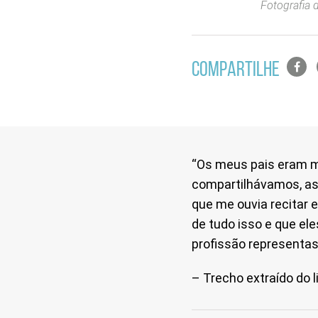
Fotografia 
Lista
COMPARTILHE
de
compa
em
redes
sociais
“Os meus pais eram m
compartilhávamos, as 
que me ouvia recitar e
de tudo isso e que el
profissão representa
– Trecho extraído do 