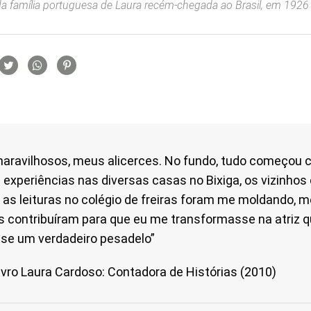
da família portuguesa de Laura recém-chegada ao Brasil, em 1926 |
rtilhamento
aravilhosos, meus alicerces. No fundo, tudo começou 
experiências nas diversas casas no Bixiga, os vizinhos 
 as leituras no colégio de freiras foram me moldando, m
es contribuíram para que eu me transformasse na atriz 
sse um verdadeiro pesadelo”
livro Laura Cardoso: Contadora de Histórias (2010)