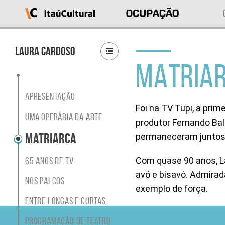
Ocupação
Itaú
Cultural
Laura Cardoso
MATRIA
O
que
deseja
acessar?
Apresentação
Ver
Foi na TV Tupi, a prim
as
Uma operária da arte
produtor Fernando Ball
ocupações
Sobre
Matriarca
permaneceram juntos a
o
projeto
65 anos de TV
Com quase 90 anos, L
Entrar
em
avó e bisavó. Admirada
Nos Palcos
contato
exemplo de força.
Buscar
Entre longas e curtas
por
ocupação
Programação de Teatro
ou