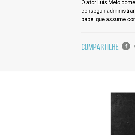
O ator Luís Melo come
conseguir administrar 
papel que assume com
Lista
COMPARTILHE
de
compa
em
redes
sociais