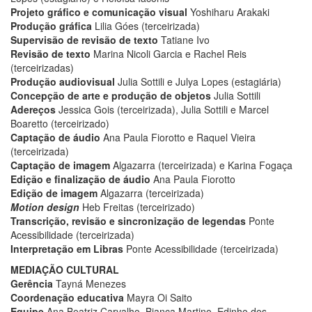
Projeto gráfico e comunicação visual
Yoshiharu Arakaki
Produção gráfica
Lilia Góes (terceirizada)
Supervisão de revisão de texto
Tatiane Ivo
Revisão de texto
Marina Nicoli Garcia e Rachel Reis
(terceirizadas)
Produção audiovisual
Julia Sottili e Julya Lopes (estagiária)
Concepção de arte e produção de objetos
Julia Sottili
Adereços
Jessica Gois (terceirizada), Julia Sottili e Marcel
Boaretto (terceirizado)
Captação de áudio
Ana Paula Fiorotto e Raquel Vieira
(terceirizada)
Captação de imagem
Algazarra (terceirizada) e Karina Fogaça
Edição e finalização de áudio
Ana Paula Fiorotto
Edição de imagem
Algazarra (terceirizada)
Motion design
Heb Freitas (terceirizado)
Transcrição, revisão e sincronização de legendas
Ponte
Acessibilidade (terceirizada)
Interpretação em Libras
Ponte Acessibilidade (terceirizada)
MEDIAÇÃO CULTURAL
Gerência
Tayná Menezes
Coordenação educativa
Mayra Oi Saito
Equipe
Ana Beatriz Carvalho, Bianca Martino, Edinho dos