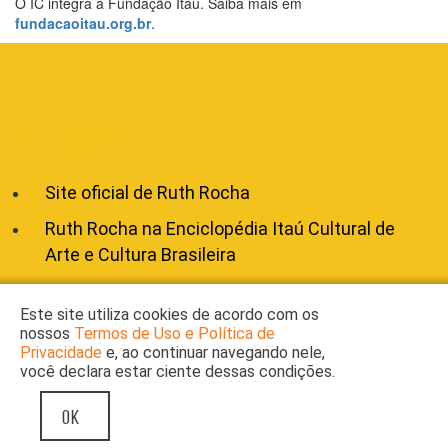
O IC integra a Fundação Itaú. Saiba mais em
fundacaoitau.org.br
.
VEJA TAMBÉM
Site oficial de Ruth Rocha
Ruth Rocha na Enciclopédia Itaú Cultural de
Arte e Cultura Brasileira
Este site utiliza cookies de acordo com os
nossos
Termos de Uso e Política de
Privacidade
e, ao continuar navegando nele,
você declara estar ciente dessas condições.
POLÍTICA DE PRIVACIDADE
© 2016 COPYRIGHT ITAU CULTURAL
FlyAge
OK