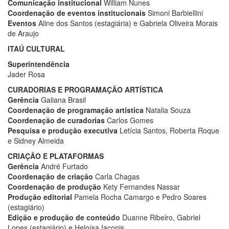
Comunicação institucional
William Nunes
Coordenação de eventos institucionais
Simoni
Barbiellini
Eventos
Aline dos Santos (estagiária) e Gabriela Oliveira Morais
de Araujo
ITAÚ CULTURAL
Superintendência
Jader Rosa
CURADORIAS E PROGRAMAÇÃO ARTÍSTICA
Gerência
Galiana Brasil
Coordenação de programação artística
Natalia Souza
Coordenação de curadorias
Carlos Gomes
Pesquisa e produção executiva
Letícia Santos,
Roberta Roque
e Sidney Almeida
CRIAÇÃO E PLATAFORMAS
Gerência
André Furtado
Coordenação de criação
Carla Chagas
Coordenação de produção
Kety Fernandes Nassar
Produção editorial
Pamela Rocha Camargo e Pedro Soares
(estagiário)
Edição e produção de conteúdo
Duanne Ribeiro, Gabriel
Lopes (estagiário) e Heloísa Iaconis