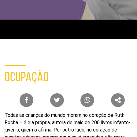
Buscar
por
ocupação
ou
tema
Site
do
Itaú
Cultural
OCUPAÇÃO
Lista
de
compartilhamento
Todas as crianças do mundo moram no coração de Ruth
em
Rocha – é ela própria, autora de mais de 200 livros infanto-
redes
juvenis, quem o afirma. Por outro lado, no coração de
sociais