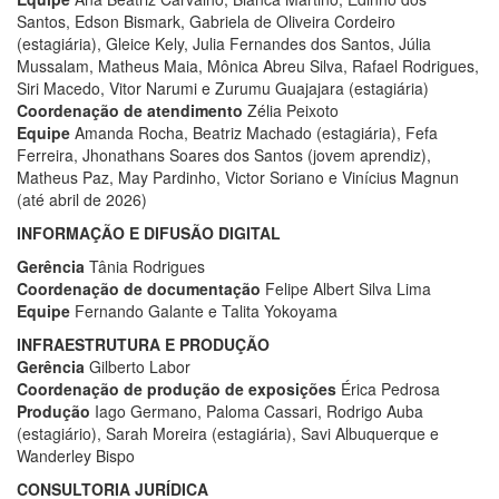
Santos, Edson Bismark, Gabriela de Oliveira Cordeiro
(estagiária), Gleice Kely, Julia Fernandes dos Santos, Júlia
Mussalam, Matheus Maia, Mônica Abreu Silva, Rafael Rodrigues,
Siri Macedo, Vitor Narumi e Zurumu Guajajara (estagiária)
Coordenação de atendimento
Zélia Peixoto
Equipe
Amanda Rocha, Beatriz Machado (estagiária), Fefa
Ferreira, Jhonathans Soares dos Santos (jovem aprendiz),
Matheus Paz, May Pardinho, Victor Soriano e Vinícius Magnun
(até abril de 2026)
INFORMAÇÃO E DIFUSÃO DIGITAL
Gerência
Tânia Rodrigues
Coordenação de documentação
Felipe Albert Silva Lima
Equipe
Fernando Galante e Talita Yokoyama
INFRAESTRUTURA E PRODUÇÃO
Gerência
Gilberto Labor
Coordenação de produção de exposições
Érica Pedrosa
Produção
Iago Germano, Paloma Cassari, Rodrigo Auba
(estagiário), Sarah Moreira (estagiária), Savi Albuquerque e
Wanderley Bispo
CONSULTORIA JURÍDICA